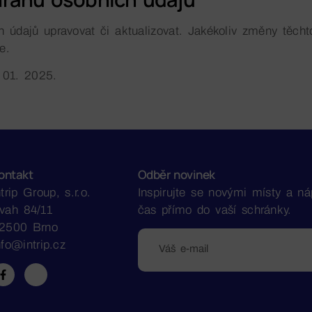
dajů upravovat či aktualizovat. Jakékoliv změny těcht
e.
 01. 2025.
ontakt
Odběr novinek
ntrip Group, s.r.o.
Inspirujte se novými místy a n
vah 84/11
čas přímo do vaší schránky.
2500 Brno
nfo@intrip.cz
Alternative: