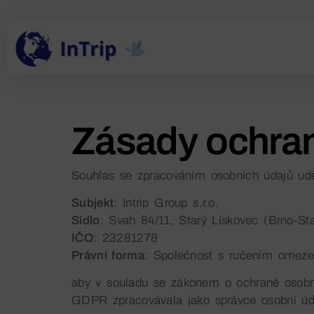
Zásady ochran
Souhlas se zpracováním osobních údajů udě
Subjekt
: Intrip Group s.r.o.
Sídlo
: Svah 84/11, Starý Lískovec (Brno-St
IČO
: 23281278
Právní forma
: Společnost s ručením omez
aby v souladu se zákonem o ochraně osobní
GDPR zpracovávala jako správce osobní úd