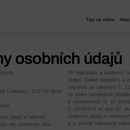
Tipy na místa
Akce
y osobních údajů
lujete:
Při nakládání s osobními 
řádem České republiky a p
zejména se zákonem č. 110
arý Lískovec), 625 00 Brno
ve znění pozdějších předp
s ustanovením čl. 13 Naří
eným
č. 2016/679 ze dne 27. du
osobních údajů o některých
ch údajů a nařízení
a o změně některých zákon
aje dle podmínek níže.