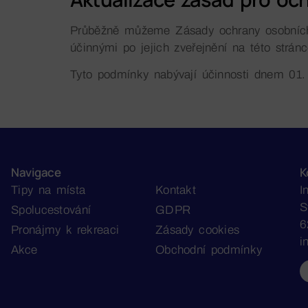
Průběžně můžeme Zásady ochrany osobních ú
účinnými po jejich zveřejnění na této stránc
Tyto podmínky nabývají účinnosti dnem 01.
Navigace
K
Tipy na místa
Kontakt
I
S
Spolucestování
GDPR
6
Pronájmy k rekreaci
Zásady cookies
i
Akce
Obchodní podmínky