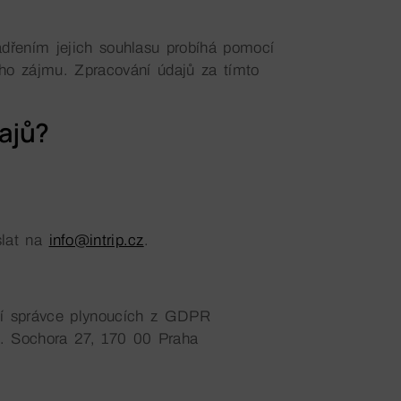
ádřením jejich souhlasu probíhá pomocí
ého zájmu. Zpracování údajů za tímto
ajů?
slat na
info@intrip.cz
.
stí správce plynoucích z GDPR
. Sochora 27, 170 00 Praha