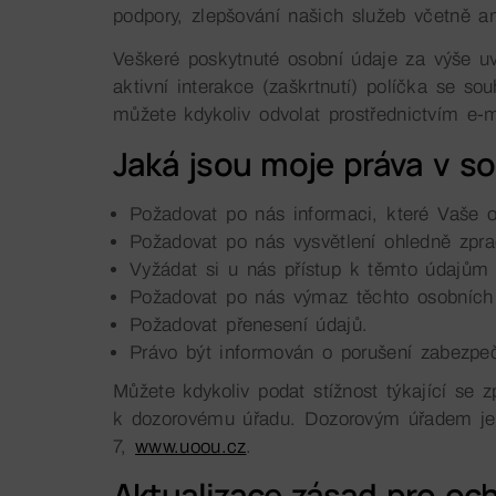
podpory, zlepšování našich služeb včetně a
Veškeré poskytnuté osobní údaje za výše u
aktivní interakce (zaškrtnutí) políčka se 
můžete kdykoliv odvolat prostřednictvím e-m
Jaká jsou moje práva v s
Požadovat po nás informaci, které Vaše 
Požadovat po nás vysvětlení ohledně zpra
Vyžádat si u nás přístup k těmto údajům a
Požadovat po nás výmaz těchto osobních
Požadovat přenesení údajů.
Právo být informován o porušení zabezpeč
Můžete kdykoliv podat stížnost týkající se
k dozorovému úřadu. Dozorovým úřadem je 
7,
www.uoou.cz
.
Aktualizace zásad pro oc