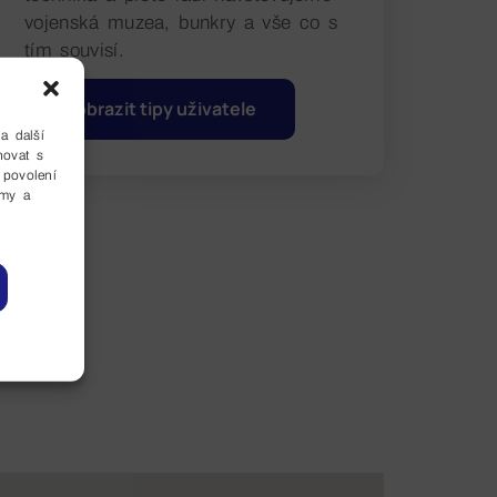
vojenská muzea, bunkry a vše co s
tím souvisí.
Zobrazit tipy uživatele
a další
novat s
 povolení
amy a