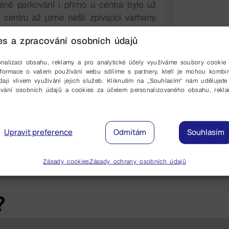
éně parkování i přímo u centra bylo už
 centru až jsme našli zpívající varhany.
ali ten div přírody. Celé centrum včetně
s a zpracování osobních údajů
 opravdu úchvatné. Navečer už proudily
mění. My jsme už byli poměrně unavení
nalizaci obsahu, reklamy a pro analytické účely využíváme soubory cookie 
 vzhledem k těm davům co přicházeli jsme
nformace o vašem používání webu sdílíme s partnery, kteří je mohou kombi
daji vlivem využívání jejich služeb. Kliknutím na „Souhlasím“ nám udělujete
ování osobních údajů a cookies za účelem personalizovaného obsahu, rekl
youtu.be/ahUeISUKQtM
Upravit preference
Odmítám
Souhlasím
Zásady cookies
Zásady ochrany osobních údajů
?