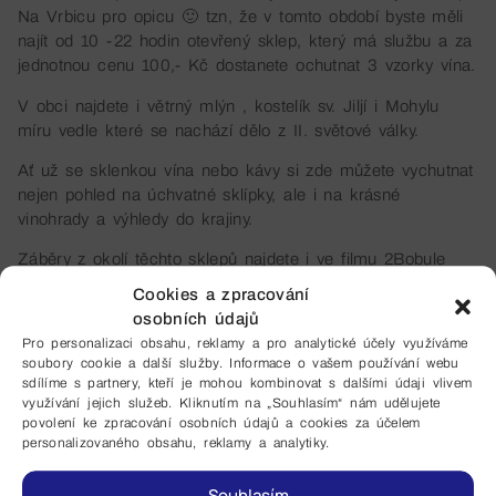
Na Vrbicu pro opicu 🙂 tzn, že v tomto období byste měli
najít od 10 -22 hodin otevřený sklep, který má službu a za
jednotnou cenu 100,- Kč dostanete ochutnat 3 vzorky vína.
V obci najdete i větrný mlýn , kostelík sv. Jiljí i Mohylu
míru vedle které se nachází dělo z II. světové války.
Ať už se sklenkou vína nebo kávy si zde můžete vychutnat
nejen pohled na úchvatné sklípky, ale i na krásné
vinohrady a výhledy do krajiny.
Záběry z okolí těchto sklepů najdete i ve filmu 2Bobule
Cookies a zpracování
https://www.vrbice.cz/
osobních údajů
https://www.vinarivrbice.cz/
Pro personalizaci obsahu, reklamy a pro analytické účely využíváme
soubory cookie a další služby. Informace o vašem používání webu
sdílíme s partnery, kteří je mohou kombinovat s dalšími údaji vlivem
využívání jejich služeb. Kliknutím na „Souhlasím“ nám udělujete
povolení ke zpracování osobních údajů a cookies za účelem
personalizovaného obsahu, reklamy a analytiky.
Souhlasím